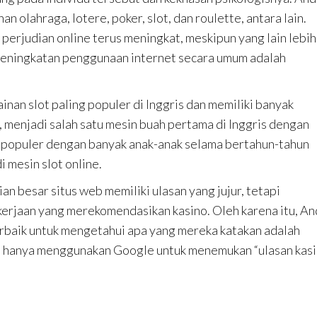
 olahraga, lotere, poker, slot, dan roulette, antara lain.
 perjudian online terus meningkat, meskipun yang lain lebih
. Peningkatan penggunaan internet secara umum adalah
nan slot paling populer di Inggris dan memiliki banyak
, menjadi salah satu mesin buah pertama di Inggris dengan
i populer dengan banyak anak-anak selama bertahun-tahun
 mesin slot online.
an besar situs web memiliki ulasan yang jujur, tetapi
rjaan yang merekomendasikan kasino. Oleh karena itu, An
erbaik untuk mengetahui apa yang mereka katakan adalah
a hanya menggunakan Google untuk menemukan “ulasan kas