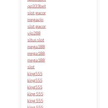
qq333bet
slot gacor
megavip
slot gacor
vip288
situs slot
mega188
mega188
mega188
slot
king555
king555
king555
king 555
king 555
king 555