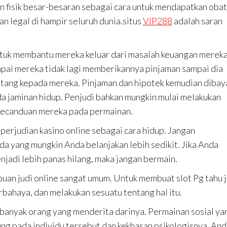
 fisik besar-besaran sebagai cara untuk mendapatkan obat
n legal di hampir seluruh dunia.situs
VIP288
adalah saran
ntuk membantu mereka keluar dari masalah keuangan mereka
pai mereka tidak lagi memberikannya pinjaman sampai dia
tang kepada mereka. Pinjaman dan hipotek kemudian dibay
da jaminan hidup. Penjudi bahkan mungkin mulai melakukan
 kecanduan mereka pada permainan.
 perjudian kasino online sebagai cara hidup. Jangan
a yang mungkin Anda belanjakan lebih sedikit. Jika Anda
adi lebih panas hilang, maka jangan bermain.
ipuan judi online sangat umum. Untuk membuat slot Pg tahu j
bahaya, dan melakukan sesuatu tentang hal itu.
 banyak orang yang menderita darinya. Permainan sosial ya
ung pada individu tersebut dan kekhasan psikologisnya. An