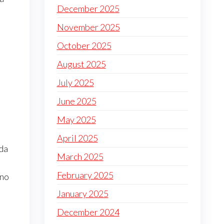
December 2025
November 2025
October 2025
August 2025
July 2025
June 2025
May 2025
April 2025
da
March 2025
February 2025
ino
January 2025
December 2024