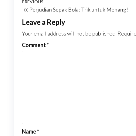
Post
Previous
PREVIOUS
Perjudian Sepak Bola: Trik untuk Menang!
navigation
Post
Leave a Reply
Your email address will not be published.
Require
Comment
*
Name
*