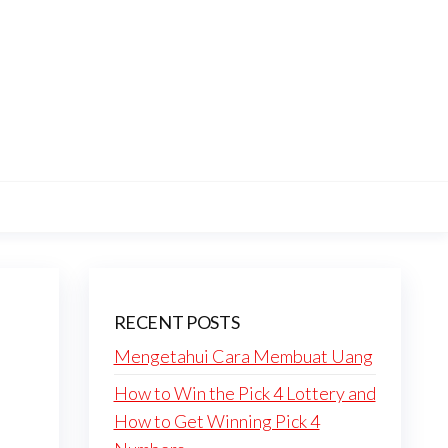
RECENT POSTS
Mengetahui Cara Membuat Uang
How to Win the Pick 4 Lottery and
How to Get Winning Pick 4