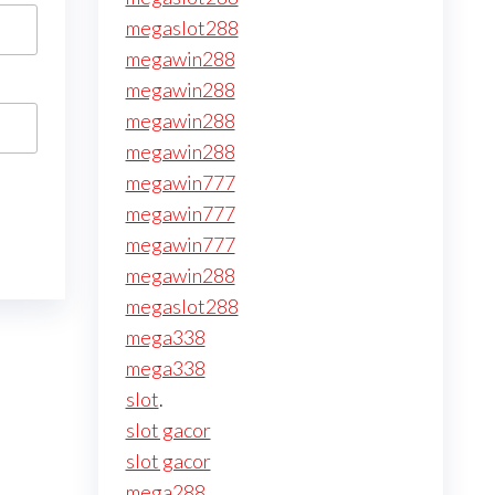
megaslot288
megawin288
megawin288
megawin288
megawin288
megawin777
megawin777
megawin777
megawin288
megaslot288
mega338
mega338
slot
.
slot gacor
slot gacor
mega288