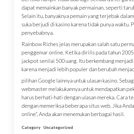
dapat memainkan banyak permainan, seperti taruhan
Selain itu, banyaknya pemain yang terjebak dalam
suka berjudi di kasino karena tidak punya waktu
penyebabnya.
Rainbow Riches jelas merupakan salah satu permai
penggemar online. Ketika dirilis pada tahun 2005
jackpot senilai 500 uang. Itu berkembang menjad
karena menjadi lebih populer dan berubah menjadi
pilihan Google lainnya untuk ulasan kasino. Sebagi
webmaster melakukannya untuk mendapatkan peke
harus berhati-hati dengan ulasan mereka. Cara t
dengan memeriksa beberapa situs web. Jika And
online”, Anda akan menemukan berbagai hasil.
Category
Uncategorized