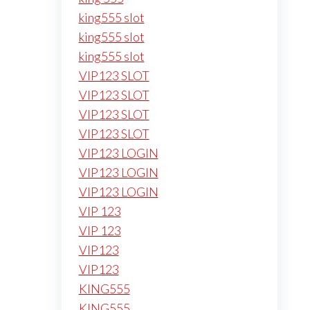
king555 slot
king555 slot
king555 slot
VIP123 SLOT
VIP123 SLOT
VIP123 SLOT
VIP123 SLOT
VIP123 LOGIN
VIP123 LOGIN
VIP123 LOGIN
VIP 123
VIP 123
VIP123
VIP123
KING555
KING555