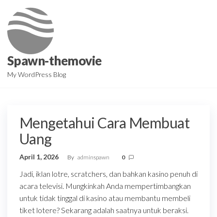
Skip
to
the
content
Spawn-themovie
My WordPress Blog
Mengetahui Cara Membuat
Uang
April 1, 2026
By
adminspawn
0
Jadi, iklan lotre, scratchers, dan bahkan kasino penuh di
acara televisi. Mungkinkah Anda mempertimbangkan
untuk tidak tinggal di kasino atau membantu membeli
tiket lotere? Sekarang adalah saatnya untuk beraksi.