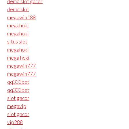
demo slot gacor
demo slot
megawin188
megahoki
megahoki
situs slot
megahoki
mega hoki
megawin777
megawin777
qq333bet
qq333bet
slot gacor
megavip
slot gacor
vip288