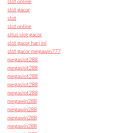
slot online
slot gacor
slot
slot online
situs slot gacor
slot gacor hari ini
slot gacor megawin777
megaslot288
megaslot288
megaslot288
megaslot288
megaslot288
megawin288
megawin288
megawin288
megawin288