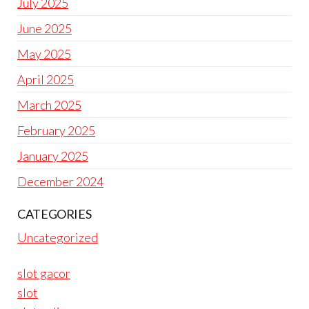
July 2025
June 2025
May 2025
April 2025
March 2025
February 2025
January 2025
December 2024
CATEGORIES
Uncategorized
slot gacor
slot