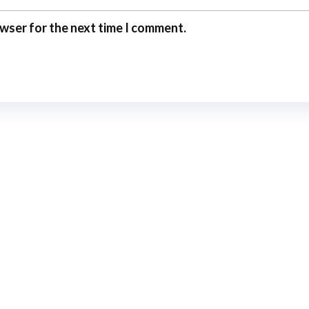
owser for the next time I comment.