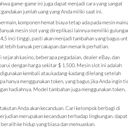
ahwa game-game ini juga dapat menjadi cara yang sangat
andakan jumlah uang yang Anda miliki saat ini.
 bermain, komponen hemat biaya tetap ada pada mesin main
 Banyak mesin slot yang direplikasi lainnya memiliki gulunga
4,5 inci tinggi, pasti akan menjadi tambahan yang bagus un
at lebih banyak percakapan dan menarik perhatian.
i sejarah kasino, beberapa pegadaian, dealer eBay, dan
arui dengan harga sekitar $ 1.500. Mesin slot ini adalah
k digunakan kembali atau kadang-kadang dilelang setelah
rapa hanya menggunakan token, yang bagus jika Anda ingin ti
engan hadiahnya. Model tambahan juga menggunakan token,
takutan Anda akan kecanduan. Cari kelompok berbagi di
erjudian merupakan kecanduan terhadap lingkungan. dapat
beralih ke hidup yang biasa dan memuaskan.