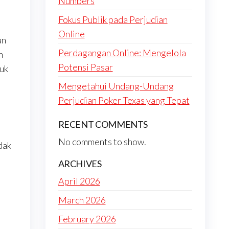
Numbers
Fokus Publik pada Perjudian
Online
an
Perdagangan Online: Mengelola
n
Potensi Pasar
tuk
Mengetahui Undang-Undang
Perjudian Poker Texas yang Tepat
RECENT COMMENTS
No comments to show.
dak
ARCHIVES
April 2026
March 2026
February 2026