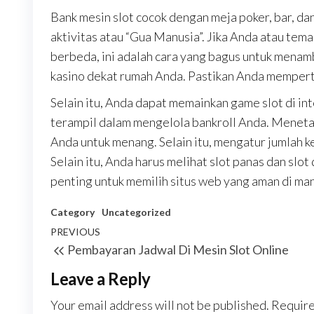
Bank mesin slot cocok dengan meja poker, bar, d
aktivitas atau “Gua Manusia”. Jika Anda atau te
berbeda, ini adalah cara yang bagus untuk menamb
kasino dekat rumah Anda. Pastikan Anda mempert
Selain itu, Anda dapat memainkan game slot di int
terampil dalam mengelola bankroll Anda. Meneta
Anda untuk menang. Selain itu, mengatur jumlah
Selain itu, Anda harus melihat slot panas dan slo
penting untuk memilih situs web yang aman di ma
Category
Uncategorized
Post
Previous
PREVIOUS
Pembayaran Jadwal Di Mesin Slot Online
navigation
Post
Leave a Reply
Your email address will not be published.
Require