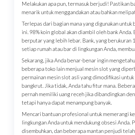
Melakukan apa pun, termasuk berjudi! Pastikan b
menarik untuk menggandakan atau bahkan melipatg
Terlepas dari bagian mana yang digunakan untuk
ini. 98% koin global akan diambil oleh bank Anda.
berputar yang lebih lebar. Bank, yang berukuran 1
setiap rumah atau bar di lingkungan Anda, membu
Sekarang, jika Anda benar-benar ingin mengetahu
beberapa toko lain menjual mesin slot yang diperb
permainan mesin slot asli yang dimodifikasi untu
bangkrut. Jika tidak, Anda tahu fitur mana. Bebe
pernah memiliki uang receh jika dibandingkan d
tetapi hanya dapat menampung banyak.
Mencari bantuan profesional untuk memerangi ke
lingkungan Anda untuk mendukung obsesi Anda. P
disembuhkan, dan beberapa mantan penjudi telah 