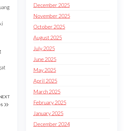
December 2025
ruang
November 2025
ki
October 2025
August 2025
July 2025
g
June 2025
gat
May 2025
April 2025
March 2025
NEXT
Next
February 2025
bs
Post
January 2025
December 2024