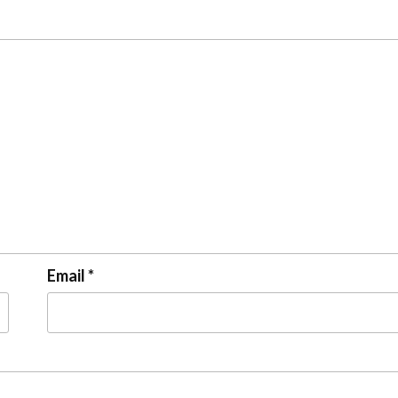
Email
*