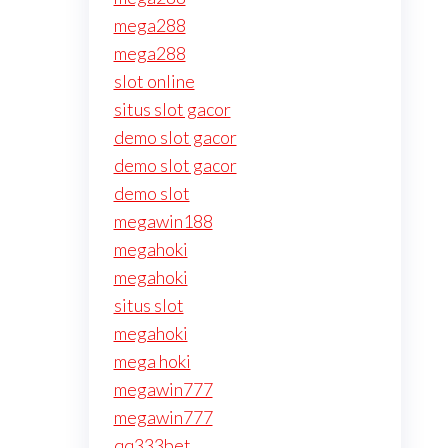
mega288
mega288
slot online
situs slot gacor
demo slot gacor
demo slot gacor
demo slot
megawin188
megahoki
megahoki
situs slot
megahoki
mega hoki
megawin777
megawin777
qq333bet