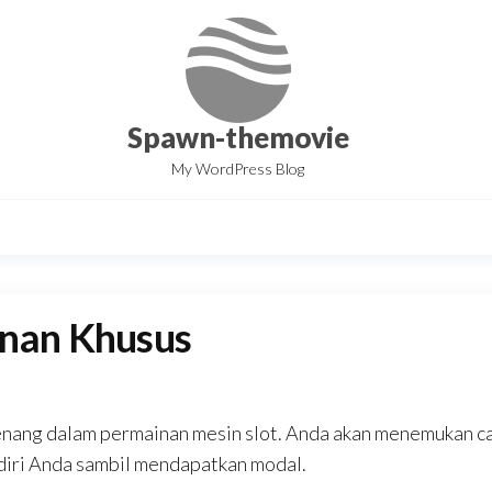
Spawn-themovie
My WordPress Blog
inan Khusus
k menang dalam permainan mesin slot. Anda akan menemukan c
 diri Anda sambil mendapatkan modal.