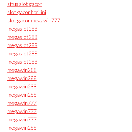
situs slot gacor
slot gacor hari ini
slot gacor megawin777
megaslot288
megaslot288
megaslot288
megaslot288
megaslot288
megawin288
megawin288
megawin288
megawin288
megawin777
megawin777
megawin777
megawin288