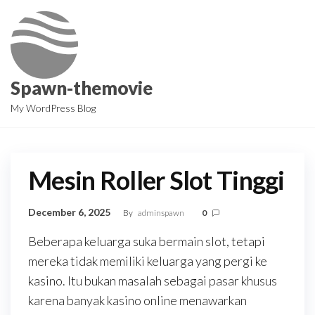
Skip
to
the
content
Spawn-themovie
My WordPress Blog
Mesin Roller Slot Tinggi
December 6, 2025
By
adminspawn
0
Beberapa keluarga suka bermain slot, tetapi
mereka tidak memiliki keluarga yang pergi ke
kasino. Itu bukan masalah sebagai pasar khusus
karena banyak kasino online menawarkan