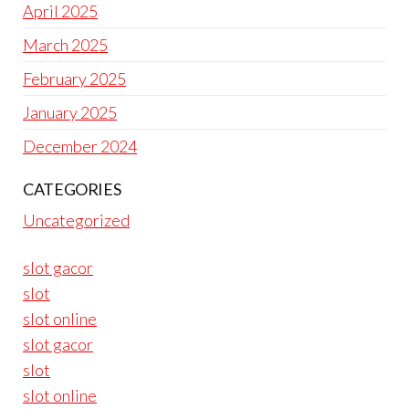
April 2025
March 2025
February 2025
January 2025
December 2024
CATEGORIES
Uncategorized
slot gacor
slot
slot online
slot gacor
slot
slot online