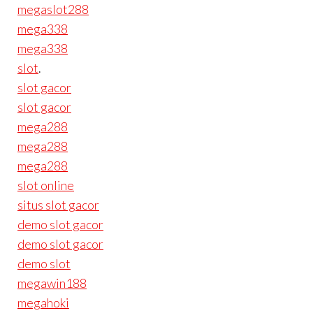
megaslot288
mega338
mega338
slot
.
slot gacor
slot gacor
mega288
mega288
mega288
slot online
situs slot gacor
demo slot gacor
demo slot gacor
demo slot
megawin188
megahoki