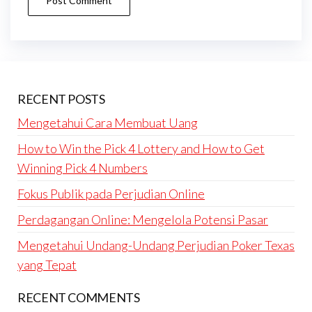
RECENT POSTS
Mengetahui Cara Membuat Uang
How to Win the Pick 4 Lottery and How to Get
Winning Pick 4 Numbers
Fokus Publik pada Perjudian Online
Perdagangan Online: Mengelola Potensi Pasar
Mengetahui Undang-Undang Perjudian Poker Texas
yang Tepat
RECENT COMMENTS