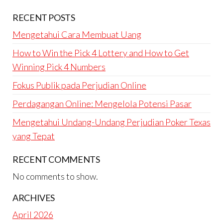
RECENT POSTS
Mengetahui Cara Membuat Uang
How to Win the Pick 4 Lottery and How to Get
Winning Pick 4 Numbers
Fokus Publik pada Perjudian Online
Perdagangan Online: Mengelola Potensi Pasar
Mengetahui Undang-Undang Perjudian Poker Texas
yang Tepat
RECENT COMMENTS
No comments to show.
ARCHIVES
April 2026