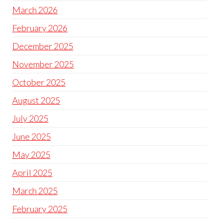
March 2026
February 2026
December 2025
November 2025
October 2025
August 2025
July 2025
June 2025
May 2025
April 2025
March 2025
February 2025