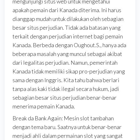
mengunjungi situs web untuk mengetahui
apakah pemain dari Kanada diterima. Ini harus
dianggap mudah untuk dilakukan oleh sebagian
besar situs perjudian. Tidak ada batasan yang
terkait dengan perjudian internet bagi pemain
Kanada. Berbeda dengan Oughout.S., hanya ada
beberapa masalah yang muncul sebagai akibat
dari legalitas perjudian. Namun, pemerintah
Kanada tidak memiliki sikap pro-perjudian yang
sama dengan Inggris. Kita tahu bahwa berlari
tanpa alas kaki tidak ilegal secara hukum, jadi
sebagian besar situs perjudian benar-benar
menerima pemain Kanada.
Break da Bank Again: Mesin slot tambahan
dengan tema baru. Saatnya untuk benar-benar
menjadi ahli dalam permainan slot yang sangat