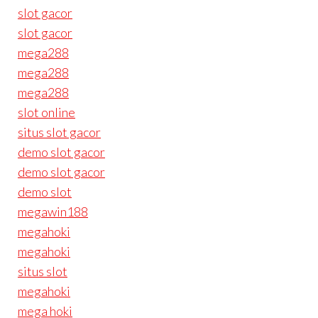
slot gacor
slot gacor
mega288
mega288
mega288
slot online
situs slot gacor
demo slot gacor
demo slot gacor
demo slot
megawin188
megahoki
megahoki
situs slot
megahoki
mega hoki