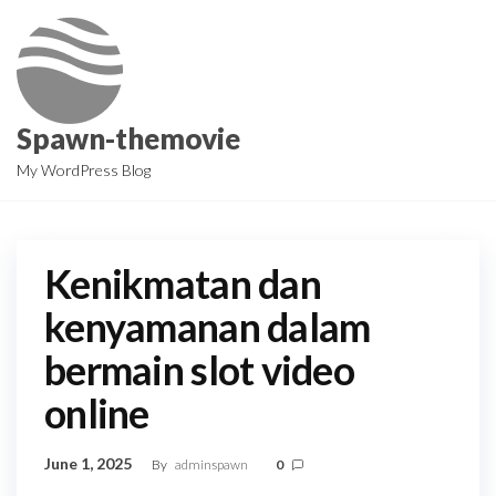
Skip
to
the
content
Spawn-themovie
My WordPress Blog
Kenikmatan dan
kenyamanan dalam
bermain slot video
online
June 1, 2025
By
adminspawn
0